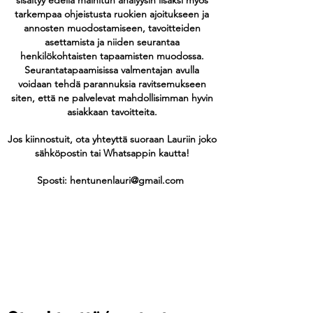
sisältyy edellä mainitun analyysin lisäksi myös
tarkempaa ohjeistusta ruokien ajoitukseen ja
annosten muodostamiseen, tavoitteiden
asettamista ja niiden seurantaa
henkilökohtaisten tapaamisten muodossa.
Seurantatapaamisissa valmentajan avulla
voidaan tehdä parannuksia ravitsemukseen
siten, että ne palvelevat mahdollisimman hyvin
asiakkaan tavoitteita.
Jos kiinnostuit, ota yhteyttä suoraan Lauriin joko
sähköpostin tai Whatsappin kautta!
Sposti:
hentunenlauri@gmail.com