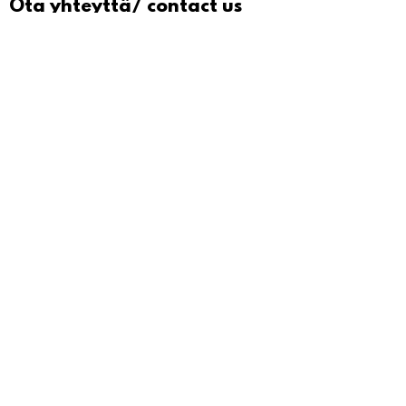
Ota yhteyttä/ contact us
Onkapannu 2, 40700 Jyväskylä
crossfitharju@gmail.com
Yhteystiedot 8-16 arkisin
Oliver Hurrell:
045 313 6889
Martti Myllynen/ASPA:
044 201 5743