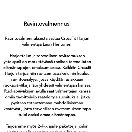
Ravintovalmennus:
Ravintovalmennuksesta vastaa CrossFit Harjun
valmentaja Lauri Hentunen.
Harjoittelun ja terveellisen ravitsemuksen
yhteispeli on merkittävässä roolissa terveellisten
elämäntapojen omaksumisessa. Kaikkiin Crossfit
Harjun tarjoamiin ravitsemuspalveluihin kuuluu
ravintoanalyysi, jossa käydään asiakkaan
ruokapäiväkirja läpi yhdessä valmentajan kanssa.
Ruokapäiväkirjan avulla saat valmentajan kanssa
omiin tavoitteisiin räätälöityjä suosituksia, jotka
pyritään toteuttamaan mahdollisimman
kestävästi, jotta terveellisen ravitsemuksen tapa
tulisi osaksi omaa elämäntapaa.
Tarjoamme myös 2-4kk ajalle paketteja, joihin