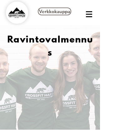
Verkkokauppa
Ravintovalmennu
s