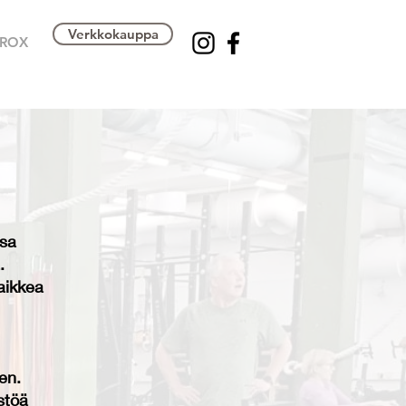
Verkkokauppa
ROX
ssa
.
aikkea
en.
stöä