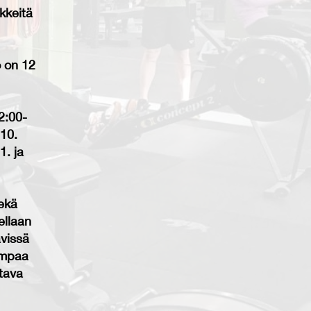
kkeitä
 on 12
12:00-
10.
1. ja
ekä
ellaan
ävissä
empaa
ttava