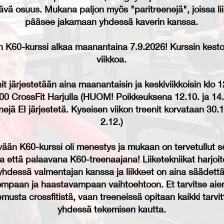
ävä osuus. Mukana paljon myös "paritreenejä", joissa lii
pääsee jakamaan yhdessä kaverin kanssa.
 K60-kurssi alkaa maanantaina 7.9.2026! Kurssin kesto
viikkoa.
it järjestetään aina maanantaisin ja keskiviikkoisin klo 
00 CrossFit Harjulla (HUOM! Poikkeuksena 12.10. ja 14.
nejä EI järjestetä. Kyseisen viikon treenit korvataan 30.1
2.12.)
ään K60-kurssi oli menestys ja mukaan on tervetullut s
a että palaavana K60-treenaajana! Liiketekniikat harjoit
yhdessä valmentajan kanssa ja liikkeet on aina säädett
ompaan ja haastavampaan vaihtoehtoon. Et tarvitse ai
musta crossfitistä, vaan treeneissä opitaan kaikki tarvi
yhdessä tekemisen kautta.