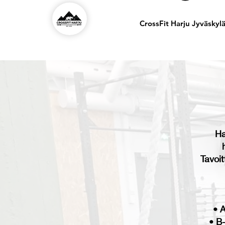
CrossFit Harju Jyväskyl
Ha
Tavoi
• 
• B-