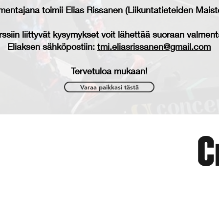
mentajana toimii Elias Rissanen (Liikuntatieteiden Maiste
ssiin liittyvät kysymykset voit lähettää suoraan valment
Eliaksen sähköpostiin:
tmi.eliasrissanen@gmail.com
Tervetuloa mukaan!
Varaa paikkasi tästä