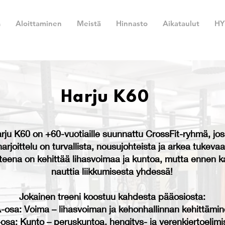
ä
Aloittaminen
Meistä
Hinnasto
Aikataulut
HY
Harju K60
rju K60 on +60-vuotiaille suunnattu CrossFit-ryhmä, jo
harjoittelu on turvallista, nousujohteista ja arkea tukevaa
tteena on kehittää lihasvoimaa ja kuntoa, mutta ennen k
nauttia liikkumisesta yhdessä!
Jokainen treeni koostuu kahdesta pääosiosta:
A-osa: Voima – lihasvoiman ja kehonhallinnan kehittämin
osa: Kunto – peruskuntoa, hengitys- ja verenkiertoelimi