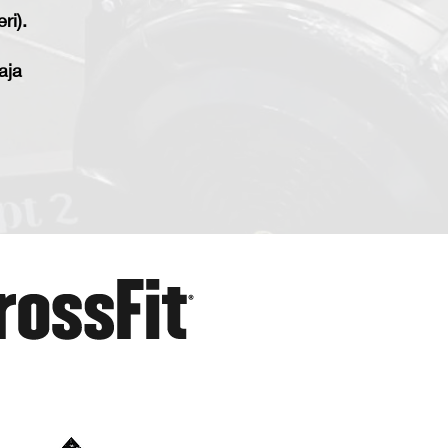
ri).
aja