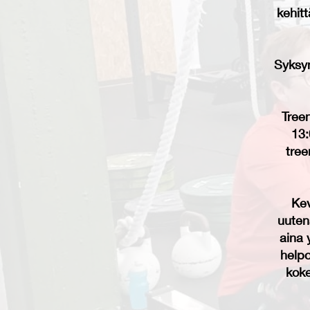
kehitt
Syksyn
Treen
13:
tree
Kev
uuten
aina 
help
koke