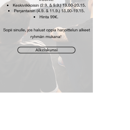
Keskiviikkoisin (2.9. &
9.9.) 19.00-20.15
.
Perjantaisin (4.9. &
11.9.) 18.00-19.15
.​
Hinta 99€.
Sopii sinulle, jos haluat oppia harjoittelun alkeet
ryhmän mukana! ​
Alkeiskurssi