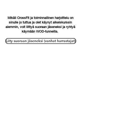
Mikäli CrossFit ja toiminnallinen harjoittelu on
sinulle jo tuttua ja olet käynyt alkeiskurssin
aiemmin, voit liittyä suoraan jäseneksi ja ryhtyä
käymään WOD-tunneilla.
Liity suoraan jäseneksi (vanhat harrastajat)
Ota yhteyttä/ contact us
Onkapannu 2, 40700 Jyväskylä
crossfitharju@gmail.com