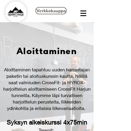
Verkkokauppa
Aloittaminen
Aloittaminen tapahtuu uuden harrastajan
paketin tai aloituskurssin kautta. Näillä
saat valmiuden CrossFit- ja HYROX-
harjoittelun aloittamiseen CrossFit Harjun
tunneilla. Käymme läpi turvallisen
harjoittelun perusteita, liikkeiden
ydinkohtia ja erilaisia liikevariaatioita.
Syksyn alkeiskurssi 4x75min
Treenit: